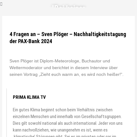
"Bei keiner
anderen Erfindung
ist das Nützliche
4 Fragen an – Sven Plöger – Nachhaltigkeitstagung
mit dem
der PAX-Bank 2024
Angenehmen so
innig verbunden,
Sven Plöger ist Diplom-Meteorologe, Buchautor und
Wettermoderator und berichtet in diesem Interview über
wie beim Fahrrad."
seinen Vortrag „Zieht euch warm an, es wird noch heißer!“.
Adam Opel, Gründer der Firma
Adam Opel GmbH
PRIMA KLIMA TV
Ein gutes Klima beginnt schon beim Verhältnis zwischen
einzelnen Menschen und innerhalb von Gesellschaftsgruppen.
Dies gilt sowohl national als auch international. Jeder von uns
kann nachvollziehen, wie unangenehm es ist, wenn es
‚klimatische’ Störungen gibt. Sei es im privaten oder gar im