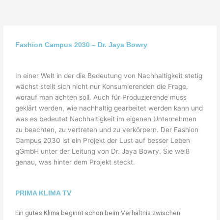
"Bei keiner
anderen
Fashion Campus 2030 – Dr. Jaya Bowry
Erfindung ist
das Nützliche
In einer Welt in der die Bedeutung von Nachhaltigkeit stetig
wächst stellt sich nicht nur Konsumierenden die Frage,
mit dem
worauf man achten soll. Auch für Produzierende muss
Angenehmen so
geklärt werden, wie nachhaltig gearbeitet werden kann und
was es bedeutet Nachhaltigkeit im eigenen Unternehmen
innig
zu beachten, zu vertreten und zu verkörpern. Der Fashion
Campus 2030 ist ein Projekt der Lust auf besser Leben
verbunden, wie
gGmbH unter der Leitung von Dr. Jaya Bowry. Sie weiß
beim Fahrrad."
genau, was hinter dem Projekt steckt.
Adam Opel, Gründer der Firma
PRIMA KLIMA TV
Adam Opel GmbH
Ein gutes Klima beginnt schon beim Verhältnis zwischen