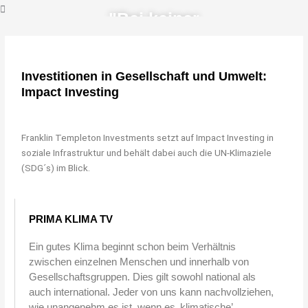
"Bei keiner
anderen
Erfindung ist
Investitionen in Gesellschaft und Umwelt:
das Nützliche
Impact Investing
mit dem
Angenehmen so
Franklin Templeton Investments setzt auf Impact Investing in
soziale Infrastruktur und behält dabei auch die UN-Klimaziele
innig
(SDG´s) im Blick.
verbunden, wie
beim Fahrrad."
PRIMA KLIMA TV
Ein gutes Klima beginnt schon beim Verhältnis
Adam Opel, Gründer der Firma
zwischen einzelnen Menschen und innerhalb von
Adam Opel GmbH
Gesellschaftsgruppen. Dies gilt sowohl national als
auch international. Jeder von uns kann nachvollziehen,
wie unangenehm es ist, wenn es ‚klimatische’