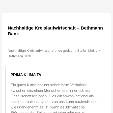
"Bei keiner
anderen
Nachhaltige Kreislaufwirtschaft – Bethmann
Erfindung ist
Bank
das Nützliche
mit dem
Nachhaltige Kreislaufwirtschaft neu gedacht. Stefan Meine –
Angenehmen so
Bethmann Bank
innig
verbunden, wie
PRIMA KLIMA TV
beim Fahrrad."
Ein gutes Klima beginnt schon beim Verhältnis
zwischen einzelnen Menschen und innerhalb von
Gesellschaftsgruppen. Dies gilt sowohl national als
Adam Opel, Gründer der Firma
auch international. Jeder von uns kann nachvollziehen,
Adam Opel GmbH
wie unangenehm es ist, wenn es ‚klimatische’
Störungen gibt. Sei es im privaten oder gar im