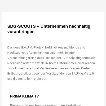
"Bei keiner
anderen
SDG-SCOUTS – Unternehmen nachhaltig
Erfindung ist
voranbringen
das Nützliche
mit dem
Das neue B.A.U.M.-Projekt befähigt Auszubildende und
Angenehmen so
Nachwuchskräfte im Rahmen einer mehrteiligen
Veranstaltungsreihe dazu, anhand der 17 Nachhaltigkeitsziele
innig
Nachhaltigkeitspotenziale in ihrem Unternehmen zu erkennen,
verbunden, wie
zu dokumentieren und Verbesserungen anzuregen. Dieter
Brübach, stellvertretender Vorsitzender von BAUM e.V. stellt
beim Fahrrad."
uns dieses tolle Projekt vor.
Adam Opel, Gründer der Firma
Adam Opel GmbH
PRIMA KLIMA TV
Ein gutes Klima beginnt schon beim Verhältnis