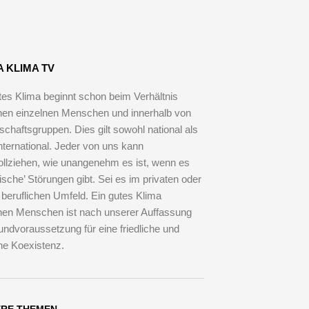
che mit
 beim
A KLIMA TV
tes Klima beginnt schon beim Verhältnis
en einzelnen Menschen und innerhalb von
schaftsgruppen. Dies gilt sowohl national als
nternational. Jeder von uns kann
llziehen, wie unangenehm es ist, wenn es
tische’ Störungen gibt. Sei es im privaten oder
 beruflichen Umfeld. Ein gutes Klima
en Menschen ist nach unserer Auffassung
undvoraussetzung für eine friedliche und
che Koexistenz.