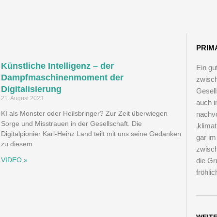
einer anderen Erfindung ist das Nützli
Angenehmen so innig verbunden, wie
PRIM
Fahrrad."
Künstliche Intelligenz – der
Ein gu
Dampfmaschinenmoment der
zwisch
Adam Opel, Gründer der Firma Adam Opel GmbH
Digitalisierung
Gesell
21. August 2023
auch i
KI als Monster oder Heilsbringer? Zur Zeit überwiegen
nachvo
Sorge und Misstrauen in der Gesellschaft. Die
‚klima
Digitalpionier Karl-Heinz Land teilt mit uns seine Gedanken
gar im
zu diesem
zwisch
VIDEO »
die Gr
fröhli