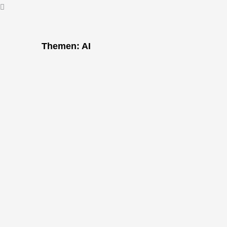
"Bei k
dem 
Themen: AI