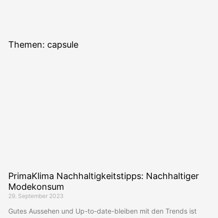
"Bei keiner
anderen
Themen: capsule
Erfindung ist
das Nützliche
mit dem
Angenehmen so
innig
verbunden, wie
beim Fahrrad."
PrimaKlima Nachhaltigkeitstipps: Nachhaltiger
Modekonsum
Adam Opel, Gründer der Firma
29. September 2023
Adam Opel GmbH
Gutes Aussehen und Up-to-date-bleiben mit den Trends ist