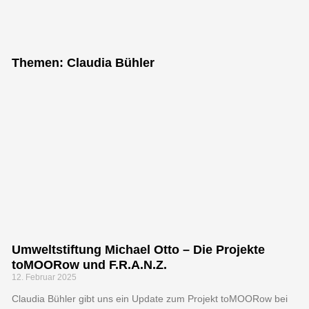
"Bei keiner
anderen
Themen: Claudia Bühler
Erfindung ist
das Nützliche
mit dem
Angenehmen so
innig
verbunden, wie
beim Fahrrad."
Umweltstiftung Michael Otto – Die Projekte
toMOORow und F.R.A.N.Z.
Adam Opel, Gründer der Firma
12. Februar 2025
Adam Opel GmbH
Claudia Bühler gibt uns ein Update zum Projekt toMOORow bei