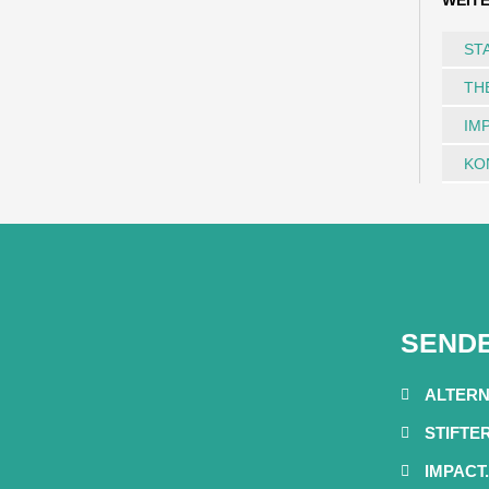
WEIT
ST
TH
IM
KO
SENDE
ALTERN
STIFTE
IMPACT