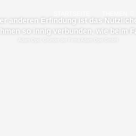
STARTSEITE
THEMEN
er anderen Erfindung ist das Nützlic
men so innig verbunden, wie beim F
Adam Opel, Gründer der Firma Adam Opel GmbH