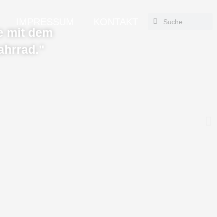
Suche
Suche
IMPRESSUM
KONTAKT
he mit dem
ahrrad."