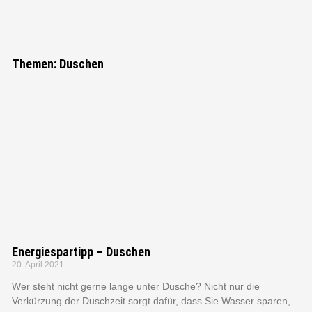
"Bei keiner
anderen Erfindung
Themen: Duschen
ist das Nützliche
mit dem
Angenehmen so
innig verbunden,
wie beim Fahrrad."
Adam Opel, Gründer der Firma
Adam Opel GmbH
Energiespartipp – Duschen
20. April 2021
Wer steht nicht gerne lange unter Dusche? Nicht nur die
Verkürzung der Duschzeit sorgt dafür, dass Sie Wasser sparen,