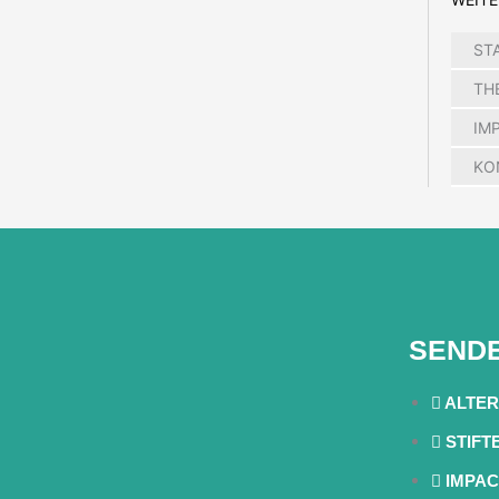
ST
TH
IM
KO
SENDE
ALTER
STIFT
IMPAC