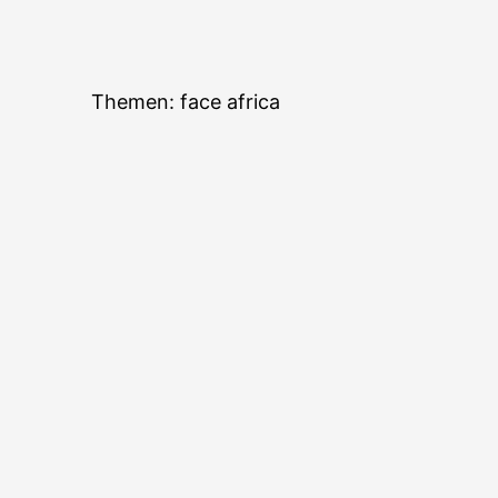
"Bei k
Themen: face africa
dem 