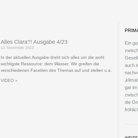
einer anderen Erfindung ist das Nützli
Angenehmen so innig verbunden, wie
PRIMA
Fahrrad."
Alles Clara?! Ausgabe 4/23
Ein gu
13. November 2023
zwisch
In der aktuellen Ausgabe dreht sich alles um die wohl
Gesell
Adam Opel, Gründer der Firma Adam Opel GmbH
wichtigste Ressource: dem Wasser. Wir greifen die
auch i
verschiedenen Facetten des Themas auf und stellen u.a.
nachvo
‚klima
VIDEO »
gar im
zwisch
die Gr
fröhli
WEIT