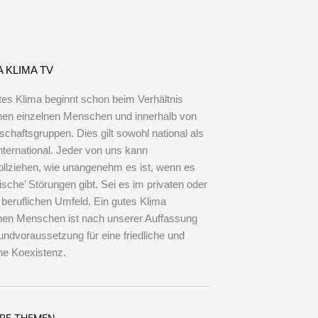
che mit
 beim
 KLIMA TV
tes Klima beginnt schon beim Verhältnis
en einzelnen Menschen und innerhalb von
schaftsgruppen. Dies gilt sowohl national als
nternational. Jeder von uns kann
llziehen, wie unangenehm es ist, wenn es
tische’ Störungen gibt. Sei es im privaten oder
 beruflichen Umfeld. Ein gutes Klima
en Menschen ist nach unserer Auffassung
undvoraussetzung für eine friedliche und
che Koexistenz.
ERE THEMEN