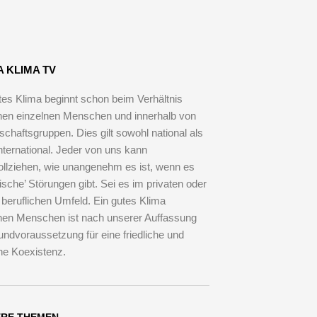
che mit
 beim
A KLIMA TV
tes Klima beginnt schon beim Verhältnis
en einzelnen Menschen und innerhalb von
schaftsgruppen. Dies gilt sowohl national als
nternational. Jeder von uns kann
llziehen, wie unangenehm es ist, wenn es
tische’ Störungen gibt. Sei es im privaten oder
 beruflichen Umfeld. Ein gutes Klima
en Menschen ist nach unserer Auffassung
undvoraussetzung für eine friedliche und
che Koexistenz.