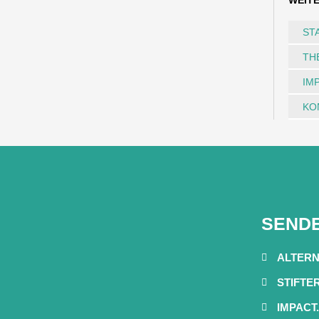
WEIT
ST
TH
IM
KO
SENDE
ALTERN
STIFTE
IMPACT