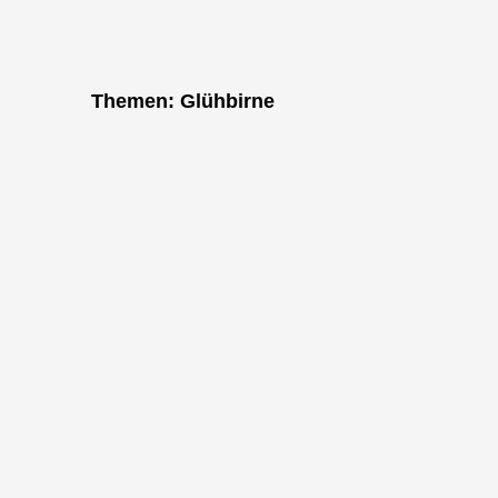
"Bei k
Themen: Glühbirne
dem 