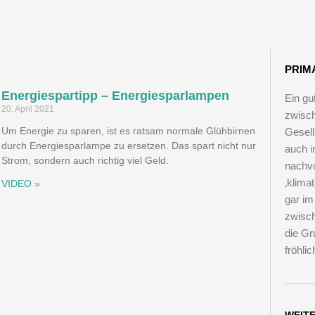
einer anderen Erfindung ist das Nützli
Angenehmen so innig verbunden, wie
PRIM
Fahrrad."
Energiespartipp – Energiesparlampen
Ein gu
20. April 2021
zwisch
Um Energie zu sparen, ist es ratsam normale Glühbirnen
Gesell
Adam Opel, Gründer der Firma Adam Opel GmbH
durch Energiesparlampe zu ersetzen. Das spart nicht nur
auch i
Strom, sondern auch richtig viel Geld.
nachvo
‚klima
VIDEO »
gar im
zwisch
die Gr
fröhli