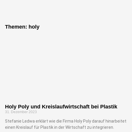
"Bei keiner
anderen
Themen: holy
Erfindung ist
das Nützliche
mit dem
Angenehmen so
innig
verbunden, wie
beim Fahrrad."
Holy Poly und Kreislaufwirtschaft bei Plastik
31. Dezember 2023
Adam Opel, Gründer der Firma
Adam Opel GmbH
Stefanie Ledwa erklärt wie die Firma Holy Poly darauf hinarbeitet
einen Kreislauf für Plastik in der Wirtschaft zu integrieren.