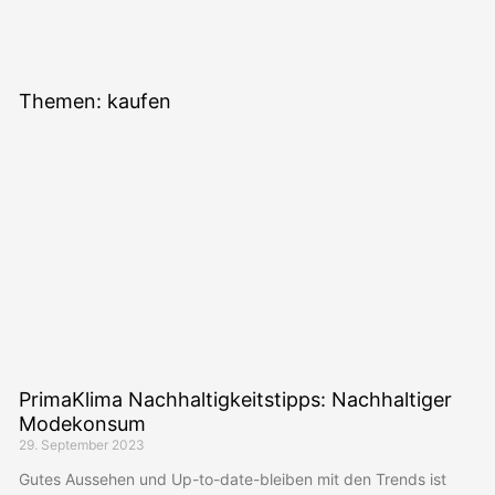
"Bei keiner
anderen
Themen: kaufen
Erfindung ist
das Nützliche
mit dem
Angenehmen so
innig
verbunden, wie
beim Fahrrad."
PrimaKlima Nachhaltigkeitstipps: Nachhaltiger
Modekonsum
Adam Opel, Gründer der Firma
29. September 2023
Adam Opel GmbH
Gutes Aussehen und Up-to-date-bleiben mit den Trends ist