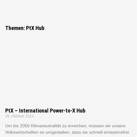
"Bei keiner
anderen Erfindung
Themen: PtX Hub
ist das Nützliche
mit dem
Angenehmen so
innig verbunden,
wie beim Fahrrad."
Adam Opel, Gründer der Firma
Adam Opel GmbH
PtX – International Power-to-X Hub
26. Oktober 2023
Um bis 2050 Klimaneutralität zu erreichen, müssen wir unsere
Volkswirtschaften so umgestalten, dass sie schnell emissionsfrei