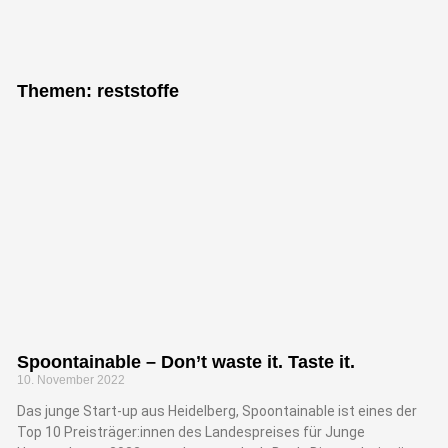
"Bei keiner
anderen
Themen: reststoffe
Erfindung ist
das Nützliche
mit dem
Angenehmen so
innig
verbunden, wie
beim Fahrrad."
Spoontainable – Don’t waste it. Taste it.
10. November 2022
Adam Opel, Gründer der Firma
Adam Opel GmbH
Das junge Start-up aus Heidelberg, Spoontainable ist eines der
Top 10 Preisträger:innen des Landespreises für Junge