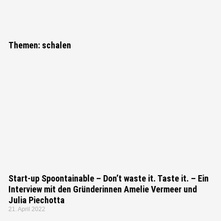
"Bei keiner
anderen Erfindung
Themen: schalen
ist das Nützliche
mit dem
Angenehmen so
innig verbunden,
wie beim Fahrrad."
Adam Opel, Gründer der Firma
Adam Opel GmbH
Start-up Spoontainable – Don’t waste it. Taste it. – Ein
Interview mit den Gründerinnen Amelie Vermeer und
Julia Piechotta
21. April 2022