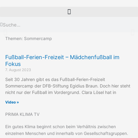
Zum
Inhalt
springen
Suche
Suche
Themen: Sommercamp
"Bei keiner anderen Erfindung ist
das Nützliche mit dem
Fußball-Ferien-Freizeit – Mädchenfußball im
Angenehmen so innig verbunden,
Fokus
wie beim Fahrrad."
7. August 2023
Seit 30 Jahren gibt es das Fußball-Ferien-Freizeit
Adam Opel, Gründer der Firma Adam Opel GmbH
Sommercamp der DFB-Stiftung Egidius Braun. Doch hier steht
nicht nur der Fußball im Vordergrund. Clara Lösel hat in
Video »
PRIMA KLIMA TV
Ein gutes Klima beginnt schon beim Verhältnis zwischen
einzelnen Menschen und innerhalb von Gesellschaftsgruppen.