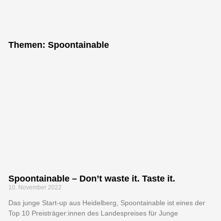
"Bei keiner
anderen
Themen: Spoontainable
Erfindung ist
das Nützliche
mit dem
Angenehmen so
innig
verbunden, wie
beim Fahrrad."
Spoontainable – Don’t waste it. Taste it.
10. November 2022
Adam Opel, Gründer der Firma
Adam Opel GmbH
Das junge Start-up aus Heidelberg, Spoontainable ist eines der
Top 10 Preisträger:innen des Landespreises für Junge