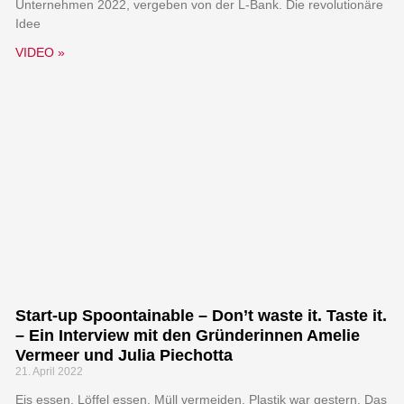
Unternehmen 2022, vergeben von der L-Bank. Die revolutionäre
Idee
VIDEO »
Start-up Spoontainable – Don’t waste it. Taste it.
– Ein Interview mit den Gründerinnen Amelie
Vermeer und Julia Piechotta
21. April 2022
Eis essen, Löffel essen, Müll vermeiden. Plastik war gestern. Das