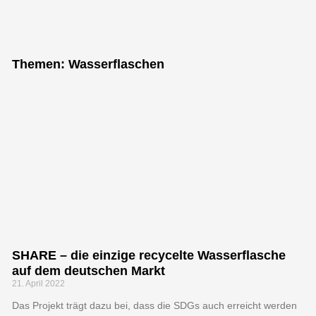
"Bei keiner
anderen
Themen: Wasserflaschen
Erfindung ist
das Nützliche
mit dem
Angenehmen so
innig
verbunden, wie
beim Fahrrad."
SHARE – die einzige recycelte Wasserflasche
auf dem deutschen Markt
Adam Opel, Gründer der Firma
21. April 2022
Adam Opel GmbH
Das Projekt trägt dazu bei, dass die SDGs auch erreicht werden