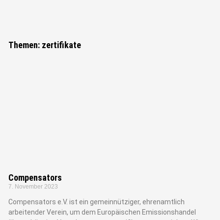
"Bei keiner
anderen Erfindung
Themen: zertifikate
ist das Nützliche
mit dem
Angenehmen so
innig verbunden,
wie beim Fahrrad."
Adam Opel, Gründer der Firma
Adam Opel GmbH
Compensators
7. November 2023
Compensators e.V. ist ein gemeinnütziger, ehrenamtlich
arbeitender Verein, um dem Europäischen Emissionshandel