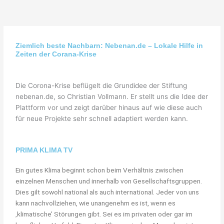
"Bei keiner
anderen
Ziemlich beste Nachbarn: Nebenan.de – Lokale Hilfe in
Zeiten der Corana-Krise
Erfindung ist
das Nützliche
Die Corona-Krise beflügelt die Grundidee der Stiftung
mit dem
nebenan.de, so Christian Vollmann. Er stellt uns die Idee der
Plattform vor und zeigt darüber hinaus auf wie diese auch
Angenehmen so
für neue Projekte sehr schnell adaptiert werden kann.
innig
verbunden, wie
PRIMA KLIMA TV
beim Fahrrad."
Ein gutes Klima beginnt schon beim Verhältnis zwischen
einzelnen Menschen und innerhalb von Gesellschaftsgruppen.
Dies gilt sowohl national als auch international. Jeder von uns
Adam Opel, Gründer der Firma
Adam Opel GmbH
kann nachvollziehen, wie unangenehm es ist, wenn es
‚klimatische’ Störungen gibt. Sei es im privaten oder gar im