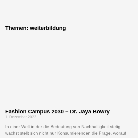
"Bei keiner
anderen
Themen: weiterbildung
Erfindung ist
das Nützliche
mit dem
Angenehmen so
innig
verbunden, wie
beim Fahrrad."
Fashion Campus 2030 – Dr. Jaya Bowry
1. Dezember 2023
Adam Opel, Gründer der Firma
Adam Opel GmbH
In einer Welt in der die Bedeutung von Nachhaltigkeit stetig
wächst stellt sich nicht nur Konsumierenden die Frage, worauf