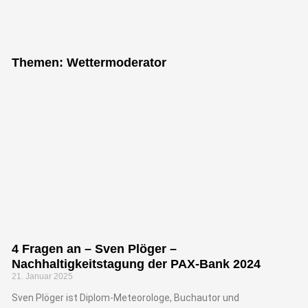
"Bei keiner
anderen
Themen: Wettermoderator
Erfindung ist
das Nützliche
mit dem
Angenehmen so
innig
verbunden, wie
beim Fahrrad."
4 Fragen an – Sven Plöger –
Nachhaltigkeitstagung der PAX-Bank 2024
Adam Opel, Gründer der Firma
21. Januar 2025
Adam Opel GmbH
Sven Plöger ist Diplom-Meteorologe, Buchautor und